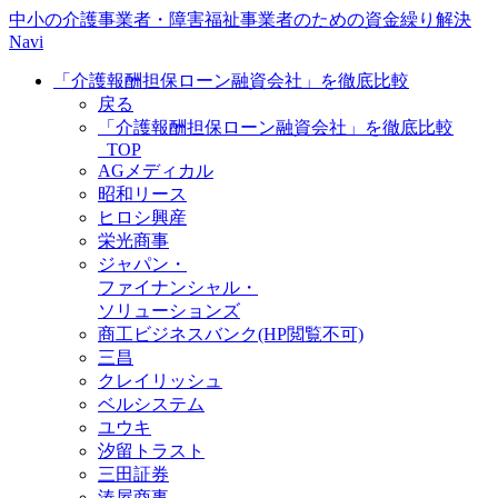
中小の介護事業者・障害福祉事業者のための資金繰り解決
Navi
「介護報酬担保ローン融資会社」を徹底比較
戻る
「介護報酬担保ローン融資会社」を徹底比較
_TOP
AGメディカル
昭和リース
ヒロシ興産
栄光商事
ジャパン・
ファイナンシャル・
ソリューションズ
商工ビジネスバンク(HP閲覧不可)
三昌
クレイリッシュ
ベルシステム
ユウキ
汐留トラスト
三田証券
湊屋商事