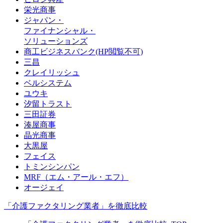
栄光商事
ジャパン・
ファイナンシャル・
ソリューションズ
商工ビジネスバンク(HP閲覧不可)
三昌
クレイリッシュ
ベルシステム
ユウキ
汐留トラスト
三田証券
湊屋商事
晶光商事
大黒屋
フェイス
トミンシンパン
MRF（エム・アール・エフ）
オージェイ
「介護ファクタリング業者」を徹底比較