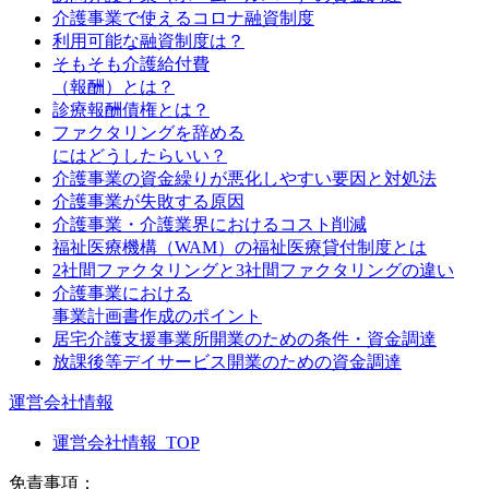
介護事業で使えるコロナ融資制度
利用可能な融資制度は？
そもそも介護給付費
（報酬）とは？
診療報酬債権とは？
ファクタリングを辞める
にはどうしたらいい？
介護事業の資金繰りが悪化しやすい要因と対処法
介護事業が失敗する原因
介護事業・介護業界におけるコスト削減
福祉医療機構（WAM）の福祉医療貸付制度とは
2社間ファクタリングと3社間ファクタリングの違い
介護事業における
事業計画書作成のポイント
居宅介護支援事業所開業のための条件・資金調達
放課後等デイサービス開業のための資金調達
運営会社情報
運営会社情報_TOP
免責事項：