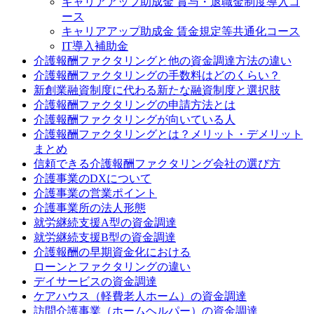
キャリアアップ助成金 賞与・退職金制度導入コ
ース
キャリアアップ助成金 賃金規定等共通化コース
IT導入補助金
介護報酬ファクタリングと他の資金調達方法の違い
介護報酬ファクタリングの手数料はどのくらい？
新創業融資制度に代わる新たな融資制度と選択肢
介護報酬ファクタリングの申請方法とは
介護報酬ファクタリングが向いている人
介護報酬ファクタリングとは？メリット・デメリット
まとめ
信頼できる介護報酬ファクタリング会社の選び方
介護事業のDXについて
介護事業の営業ポイント
介護事業所の法人形態
就労継続支援A型の資金調達
就労継続支援B型の資金調達
介護報酬の早期資金化における
ローンとファクタリングの違い
デイサービスの資金調達
ケアハウス（軽費老人ホーム）の資金調達
訪問介護事業（ホームヘルパー）の資金調達