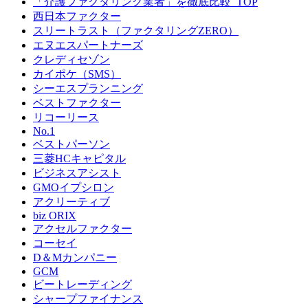
「介護ファクタリング業者」を徹底比較_TOP
西日本ファクター
スリートラスト（ファクタリングZERO）
エヌエスパートナーズ
クレディセゾン
カイポケ（SMS）
シーエスプランニング
ベストファクター
リコーリース
No.1
ベストパーソン
三菱HCキャピタル
ビジネスアシスト
GMOイプシロン
アクリーティブ
biz ORIX
アクセルファクター
コーセイ
D＆Mカンパニー
GCM
ビートレーディング
シャープファイナンス