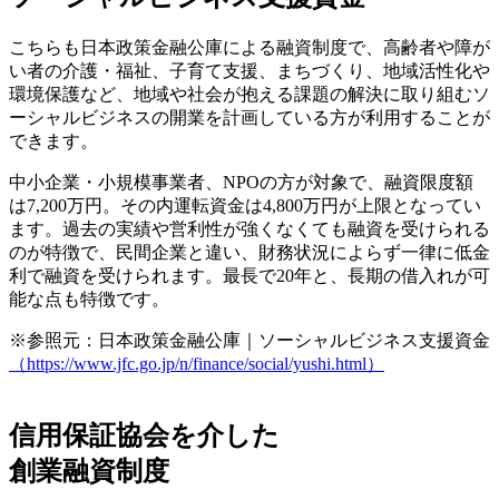
こちらも日本政策金融公庫による融資制度で、高齢者や障が
い者の介護・福祉、子育て支援、まちづくり、地域活性化や
環境保護など、
地域や社会が抱える課題の解決に取り組むソ
ーシャルビジネスの開業を計画している方が利用することが
できます。
中小企業・小規模事業者、NPOの方が対象で、融資限度額
は7,200万円。その内運転資金は4,800万円が上限となってい
ます。過去の実績や営利性が強くなくても融資を受けられる
のが特徴で、民間企業と違い、財務状況によらず一律に低金
利で融資を受けられます。最長で20年と、長期の借入れが可
能な点も特徴です。
※参照元：日本政策金融公庫｜ソーシャルビジネス支援資金
（https://www.jfc.go.jp/n/finance/social/yushi.html）
信用保証協会を介した
創業融資制度