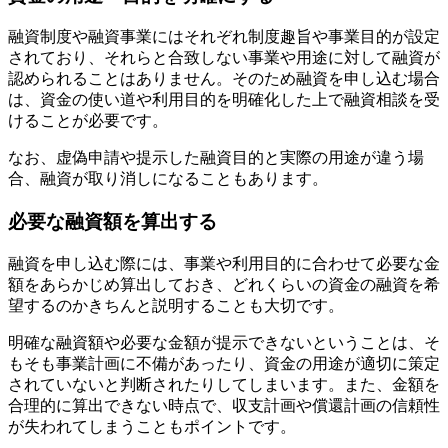
融資制度や融資事業にはそれぞれ制度趣旨や事業目的が設定
されており、それらと合致しない事業や用途に対して融資が
認められることはありません。そのため融資を申し込む場合
は、
資金の使い道や利用目的を明確化した上で融資相談を受
ける
ことが必要です。
なお、虚偽申請や提示した融資目的と実際の用途が違う場
合、融資が取り消しになることもあります。
必要な融資額を算出する
融資を申し込む際には、事業や利用目的に合わせて必要な金
額をあらかじめ算出しておき、どれくらいの資金の融資を希
望するのかきちんと説明することも大切です。
明確な融資額や必要な金額が提示できないということは、そ
もそも事業計画に不備があったり、資金の用途が適切に策定
されていないと判断されたりしてしまいます。また、
金額を
合理的に算出できない時点で、収支計画や償還計画の信頼性
が失われてしまう
こともポイントです。