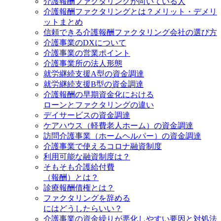
介護報酬ファクタリングが向いている人
介護報酬ファクタリングとは？メリット・デメリ
ットまとめ
信頼できる介護報酬ファクタリング会社の選び方
介護事業のDXについて
介護事業の営業ポイント
介護事業所の法人形態
就労継続支援A型の資金調達
就労継続支援B型の資金調達
介護報酬の早期資金化における
ローンとファクタリングの違い
デイサービスの資金調達
ケアハウス（軽費老人ホーム）の資金調達
訪問介護事業（ホームヘルパー）の資金調達
介護事業で使えるコロナ融資制度
利用可能な融資制度は？
そもそも介護給付費
（報酬）とは？
診療報酬債権とは？
ファクタリングを辞める
にはどうしたらいい？
介護事業の資金繰りが悪化しやすい要因と対処法