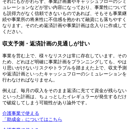
それにもかかわらず、事業計画書やキャッシュフローのシミ
ュレーションなどが甘い内容になっており、事業性について
も説得力がなく信頼できないものであれば、そもそも事業継
続や事業所の将来性に不信感を抱かれて融資にも落ちやすく
なります。そのため
返済計画や事業計画は念入りに作成
して
ください。
収支予測・返済計画の見通しが甘い
事業を営む上で、様々なリスクは常に存在しています。その
ため、どれほど明確に事業計画をプランニングしても、やは
り
思いがけないリスクやトラブルを踏まえた上で、収支予測
や返済計画といったキャッシュフローのシミュレーション
を
行わなければなりません。
例えば、毎月の収入をそのまま返済に充てて資金が残らない
といった計画は、ちょっとしたイレギュラーが発生するだけ
で破綻してしまう可能性があり論外です。
介護事業で使える
「助成金」についてはこちら