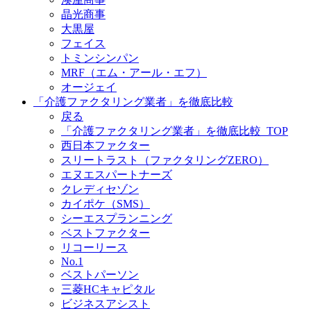
晶光商事
大黒屋
フェイス
トミンシンパン
MRF（エム・アール・エフ）
オージェイ
「介護ファクタリング業者」を徹底比較
戻る
「介護ファクタリング業者」を徹底比較_TOP
西日本ファクター
スリートラスト（ファクタリングZERO）
エヌエスパートナーズ
クレディセゾン
カイポケ（SMS）
シーエスプランニング
ベストファクター
リコーリース
No.1
ベストパーソン
三菱HCキャピタル
ビジネスアシスト