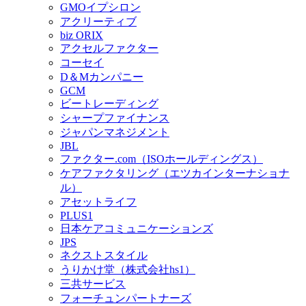
GMOイプシロン
アクリーティブ
biz ORIX
アクセルファクター
コーセイ
D＆Mカンパニー
GCM
ビートレーディング
シャープファイナンス
ジャパンマネジメント
JBL
ファクター.com（ISOホールディングス）
ケアファクタリング（エツカインターナショナ
ル）
アセットライフ
PLUS1
日本ケアコミュニケーションズ
JPS
ネクストスタイル
うりかけ堂（株式会社hs1）
三共サービス
フォーチュンパートナーズ