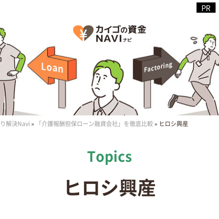
解決Navi
»
「介護報酬担保ローン融資会社」を徹底比較
»
ヒロシ興産
ヒロシ興産