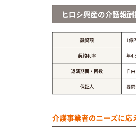
ヒロシ興産の介護報酬
融資額
1億
契約利率
年4.
返済期間・回数
自由
保証人
要問
介護事業者のニーズに応