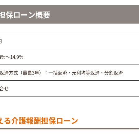
担保
ローン概要
円
8％～14.9％
返済方式（最長3年）：一括返済・元利均等返済・分割返済
合せ
える介護報酬担保ローン