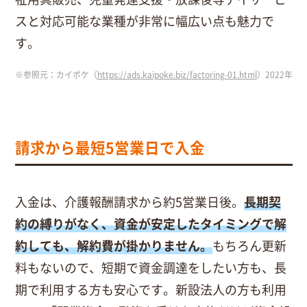
スと対応可能な業種が非常に幅広い点も魅力で
す。
※参照元：カイポケ（
https://ads.kaipoke.biz/factoring-01.html
）2022年4
請求から最短5営業日で入金
入金は、介護報酬請求から約5営業日後。
長期契
約の縛りがなく、資金が安定したタイミングで解
約しても、解約費が掛かりません。
もちろん更新
料もないので、短期で資金調達をしたい方も、長
期で利用する方も安心です。新設法人の方も利用