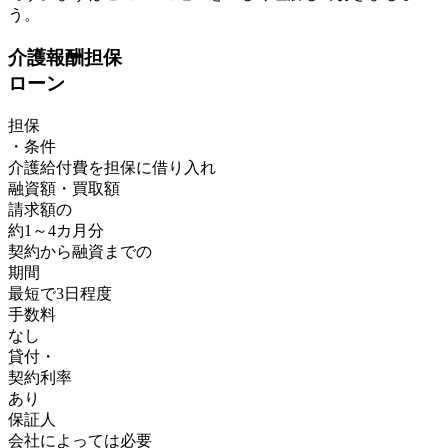
う。
介護報酬担保
ローン
担保
・条件
介護給付費を担保に
借り入れ
融資額・買取額
請求額の
約
1～4
カ月分
契約から融資までの
期間
最短で3日程度
手数料
なし
貸付・
契約利率
あり
保証人
会社によっては必要