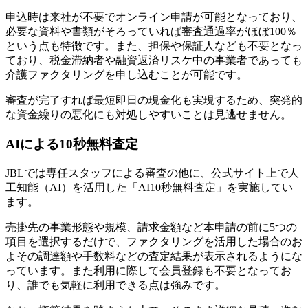
申込時は来社が不要でオンライン申請が可能となっており、
必要な資料や書類がそろっていれば審査通過率がほぼ100％
という点も特徴です。また、担保や保証人なども不要となっ
ており、税金滞納者や融資返済リスケ中の事業者であっても
介護ファクタリングを申し込むことが可能です。
審査が完了すれば最短即日の現金化も実現
するため、突発的
な資金繰りの悪化にも対処しやすいことは見逃せません。
AIによる10秒無料査定
JBLでは専任スタッフによる審査の他に、
公式サイト上で人
工知能（AI）を活用した「AI10秒無料査定」を実施
してい
ます。
売掛先の事業形態や規模、請求金額など本申請の前に5つの
項目を選択するだけで、ファクタリングを活用した場合のお
よその調達額や手数料などの査定結果が表示されるようにな
っています。また利用に際して会員登録も不要となってお
り、誰でも気軽に利用できる点は強みです。