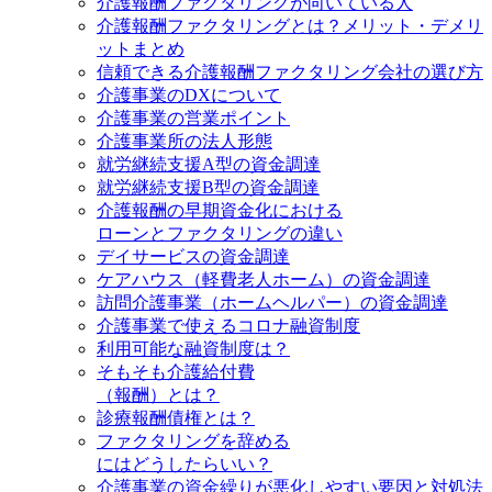
介護報酬ファクタリングが向いている人
介護報酬ファクタリングとは？メリット・デメリ
ットまとめ
信頼できる介護報酬ファクタリング会社の選び方
介護事業のDXについて
介護事業の営業ポイント
介護事業所の法人形態
就労継続支援A型の資金調達
就労継続支援B型の資金調達
介護報酬の早期資金化における
ローンとファクタリングの違い
デイサービスの資金調達
ケアハウス（軽費老人ホーム）の資金調達
訪問介護事業（ホームヘルパー）の資金調達
介護事業で使えるコロナ融資制度
利用可能な融資制度は？
そもそも介護給付費
（報酬）とは？
診療報酬債権とは？
ファクタリングを辞める
にはどうしたらいい？
介護事業の資金繰りが悪化しやすい要因と対処法