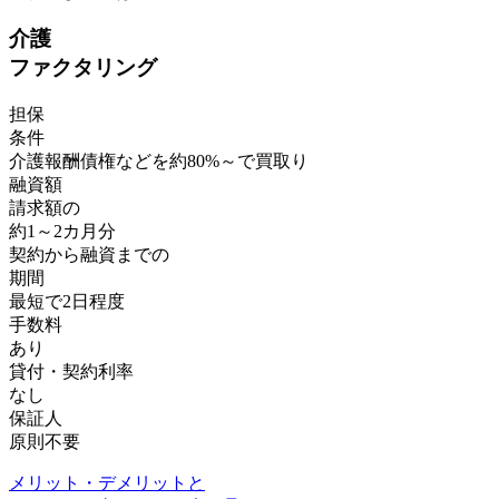
介護
ファクタリング
担保
条件
介護報酬債権などを約80%～で
買取り
融資額
請求額の
約1～2カ月分
契約から融資までの
期間
最短で
2
日程度
手数料
あり
貸付・契約利率
なし
保証人
原則不要
メリット・デメリットと