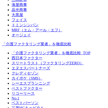
湊屋商事
晶光商事
大黒屋
フェイス
トミンシンパン
MRF（エム・アール・エフ）
オージェイ
「介護ファクタリング業者」を徹底比較
「介護ファクタリング業者」を徹底比較_TOP
西日本ファクター
スリートラスト（ファクタリングZERO）
エヌエスパートナーズ
クレディセゾン
カイポケ（SMS）
シーエスプランニング
ベストファクター
リコーリース
No.1
ベストパーソン
三菱HCキャピタル