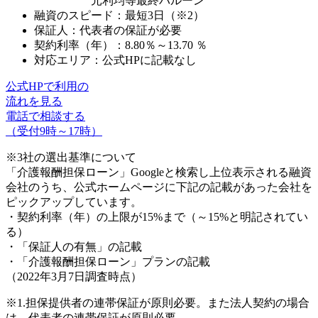
元利均等最終バルーン
融資のスピード：最短3日（※2）
保証人：代表者の保証が必要
契約利率（年）：
8.80％～13.70 ％
対応エリア：公式HPに記載なし
公式HPで利用の
流れを見る
電話で相談する
（受付9時～17時）
※3社の選出基準について
「介護報酬担保ローン」Googleと検索し上位表示される融資
会社のうち、公式ホームページに下記の記載があった会社を
ピックアップしています。
・契約利率（年）の上限が15%まで（～15%と明記されてい
る）
・「保証人の有無」の記載
・「介護報酬担保ローン」プランの記載
（2022年3月7日調査時点）
※1.担保提供者の連帯保証が原則必要。また法人契約の場合
は、代表者の連帯保証が原則必要