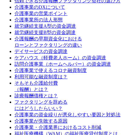
信頼できる介護報酬ファクタリング会社の選び方
介護事業のDXについて
介護事業の営業ポイント
介護事業所の法人形態
就労継続支援A型の資金調達
就労継続支援B型の資金調達
介護報酬の早期資金化における
ローンとファクタリングの違い
デイサービスの資金調達
ケアハウス（軽費老人ホーム）の資金調達
訪問介護事業（ホームヘルパー）の資金調達
介護事業で使えるコロナ融資制度
利用可能な融資制度は？
そもそも介護給付費
（報酬）とは？
診療報酬債権とは？
ファクタリングを辞める
にはどうしたらいい？
介護事業の資金繰りが悪化しやすい要因と対処法
介護事業が失敗する原因
介護事業・介護業界におけるコスト削減
福祉医療機構（WAM）の福祉医療貸付制度とは