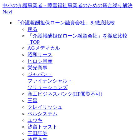
中小の介護事業者・障害福祉事業者のための資金繰り解決
Navi
「介護報酬担保ローン融資会社」を徹底比較
戻る
「介護報酬担保ローン融資会社」を徹底比較
_TOP
AGメディカル
昭和リース
ヒロシ興産
栄光商事
ジャパン・
ファイナンシャル・
ソリューションズ
商工ビジネスバンク(HP閲覧不可)
三昌
クレイリッシュ
ベルシステム
ユウキ
汐留トラスト
三田証券
湊屋商事