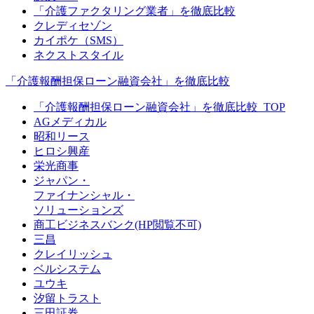
「介護ファクタリング業者」を徹底比較
クレディセゾン
カイポケ（SMS）
ネクストスタイル
「介護報酬担保ローン融資会社」を徹底比較
「介護報酬担保ローン融資会社」を徹底比較_TOP
AGメディカル
昭和リース
ヒロシ興産
栄光商事
ジャパン・
ファイナンシャル・
ソリューションズ
商工ビジネスバンク(HP閲覧不可)
三昌
クレイリッシュ
ベルシステム
ユウキ
汐留トラスト
三田証券