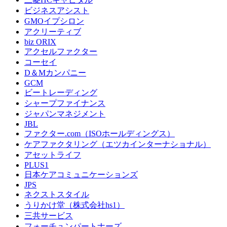
ビジネスアシスト
GMOイプシロン
アクリーティブ
biz ORIX
アクセルファクター
コーセイ
D＆Mカンパニー
GCM
ビートレーディング
シャープファイナンス
ジャパンマネジメント
JBL
ファクター.com（ISOホールディングス）
ケアファクタリング（エツカインターナショナル）
アセットライフ
PLUS1
日本ケアコミュニケーションズ
JPS
ネクストスタイル
うりかけ堂（株式会社hs1）
三共サービス
フォーチュンパートナーズ