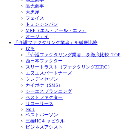
晶光商事
大黒屋
フェイス
トミンシンパン
MRF（エム・アール・エフ）
オージェイ
「介護ファクタリング業者」を徹底比較
戻る
「介護ファクタリング業者」を徹底比較_TOP
西日本ファクター
スリートラスト（ファクタリングZERO）
エヌエスパートナーズ
クレディセゾン
カイポケ（SMS）
シーエスプランニング
ベストファクター
リコーリース
No.1
ベストパーソン
三菱HCキャピタル
ビジネスアシスト