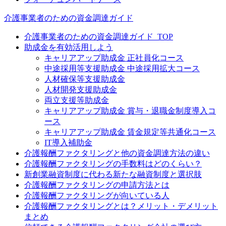
介護事業者のための資金調達ガイド
介護事業者のための資金調達ガイド_TOP
助成金を有効活用しよう
キャリアアップ助成金 正社員化コース
中途採用等支援助成金 中途採用拡大コース
人材確保等支援助成金
人材開発支援助成金
両立支援等助成金
キャリアアップ助成金 賞与・退職金制度導入コ
ース
キャリアアップ助成金 賃金規定等共通化コース
IT導入補助金
介護報酬ファクタリングと他の資金調達方法の違い
介護報酬ファクタリングの手数料はどのくらい？
新創業融資制度に代わる新たな融資制度と選択肢
介護報酬ファクタリングの申請方法とは
介護報酬ファクタリングが向いている人
介護報酬ファクタリングとは？メリット・デメリット
まとめ