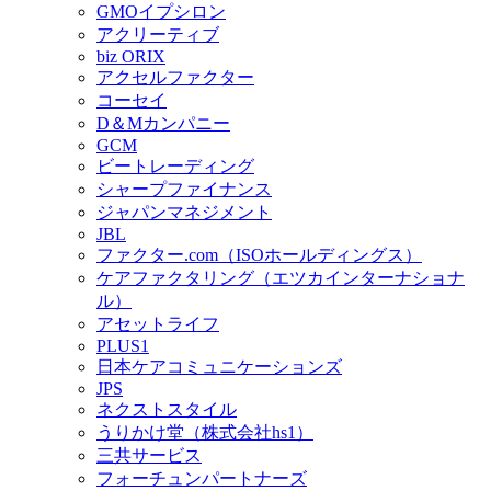
GMOイプシロン
アクリーティブ
biz ORIX
アクセルファクター
コーセイ
D＆Mカンパニー
GCM
ビートレーディング
シャープファイナンス
ジャパンマネジメント
JBL
ファクター.com（ISOホールディングス）
ケアファクタリング（エツカインターナショナ
ル）
アセットライフ
PLUS1
日本ケアコミュニケーションズ
JPS
ネクストスタイル
うりかけ堂（株式会社hs1）
三共サービス
フォーチュンパートナーズ